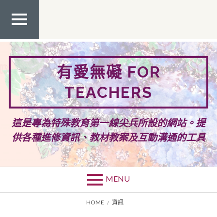
Skip
to
content
TOP
MEN
U
有愛無礙 FOR
TEACHERS
這是專為特殊教育第一線尖兵所設的網站。提
供各種進修資訊、教材教案及互動溝通的工具
MENU
BREADCRUMBS
HOME
資訊