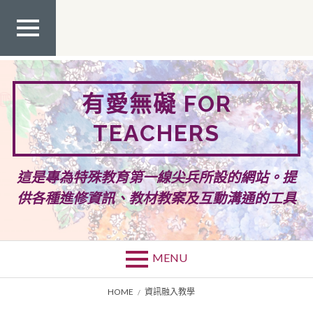
Skip
to
content
TOP
MEN
U
有愛無礙 FOR
TEACHERS
這是專為特殊教育第一線尖兵所設的網站。提
供各種進修資訊、教材教案及互動溝通的工具
MENU
BREADCRUMBS
HOME
資訊融入教學