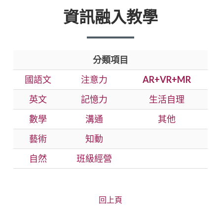
資訊融入教學
分類項目
國語文
注意力
AR+VR+MR
英文
記憶力
生活自理
數學
溝通
其他
藝術
知動
自然
班級經營
回上頁