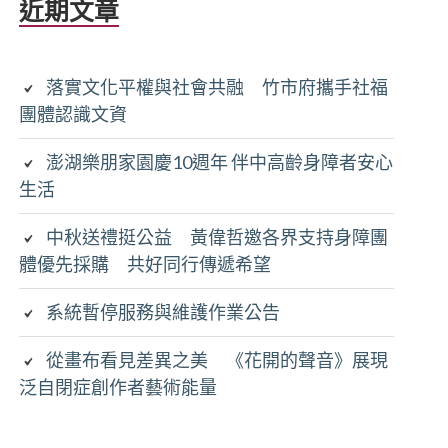
近期文章
落實文化平權與社會共融 竹市府攜手社福
團體認識文資
澎湖樂朋家園慶10週年 伴中高齡身障者安心
生活
中秋送禮挺公益 黃偉哲邀各界支持身障團
體優先採購 共好同行傳遞希望
系統暫停服務與維護作業公告
從畫布看見差異之美 《花開的聲音》展現
泛自閉症創作者藝術能量