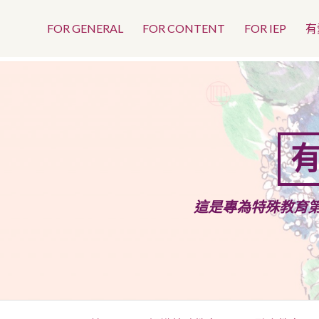
Top
Skip
to
FOR GENERAL
FOR CONTENT
FOR IEP
有
Menu
content
有
這是專為特殊教育
Primary