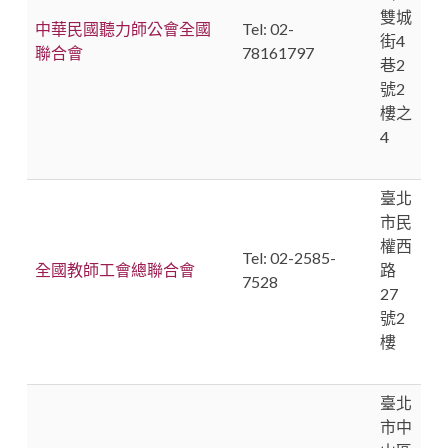
雙城
中華民國聽力師公會全國
Tel: 02-
街4
聯合會
78161797
巷2
號2
樓之
4
臺北
市民
權西
Tel: 02-2585-
全國教師工會總聯合會
路
7528
27
號2
樓
臺北
市中