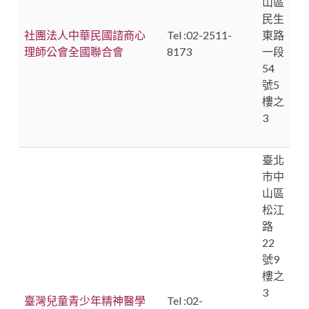
山區
民生
社團法人中華民國諮商心
Tel :02-2511-
東路
理師公會全國聯合會
8173
一段
54
號5
樓之
3
臺北
市中
山區
松江
路
22
號9
樓之
3
臺灣兒童青少年精神醫學
Tel :02-