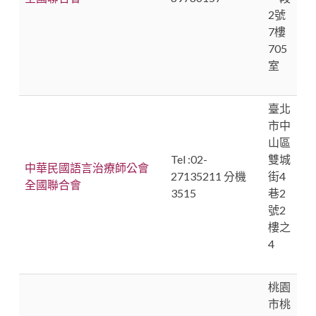
2號
7樓
705
室
臺北
市中
山區
Tel :02-
雙城
中華民國語言治療師公會
27135211 分機
街4
全國聯合會
3515
巷2
號2
樓之
4
桃園
市桃