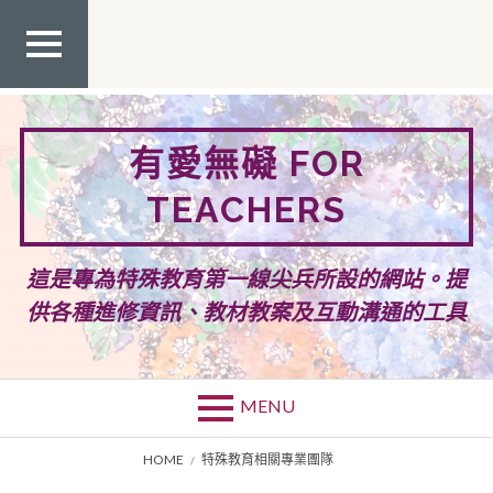
Skip
to
content
TOP
MEN
U
有愛無礙 FOR
TEACHERS
這是專為特殊教育第一線尖兵所設的網站。提
供各種進修資訊、教材教案及互動溝通的工具
MENU
BREADCRUMBS
HOME
特殊教育相關專業團隊