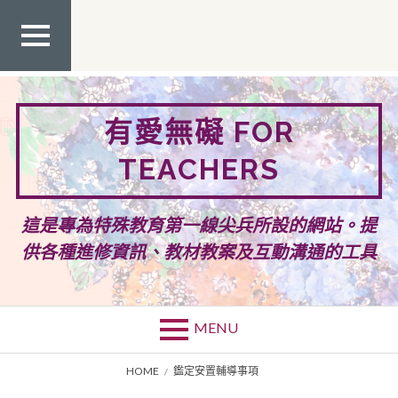
Skip
to
content
TOP
MEN
U
有愛無礙 FOR
TEACHERS
這是專為特殊教育第一線尖兵所設的網站。提
供各種進修資訊、教材教案及互動溝通的工具
MENU
BREADCRUMBS
HOME
鑑定安置輔導事項