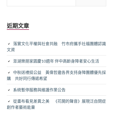
關
鍵
字:
近期文章
落實文化平權與社會共融 竹市府攜手社福團體認識
文資
澎湖樂朋家園慶10週年 伴中高齡身障者安心生活
中秋送禮挺公益 黃偉哲邀各界支持身障團體優先採
購 共好同行傳遞希望
系統暫停服務與維護作業公告
從畫布看見差異之美 《花開的聲音》展現泛自閉症
創作者藝術能量