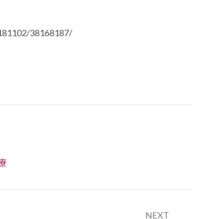
20181102/38168187/
療
NEXT