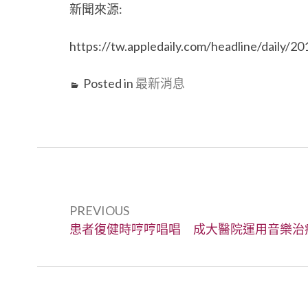
新聞來源:
https://tw.appledaily.com/headline/daily/
Posted in
最新消息
文
章
PREVIOUS
Previous:
患者復健時哼哼唱唱 成大醫院運用音樂治
導
覽