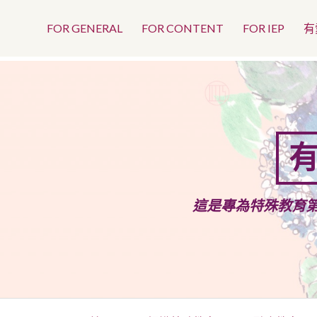
Top
Skip
to
FOR GENERAL
FOR CONTENT
FOR IEP
有
Menu
content
有
這是專為特殊教育
Primary