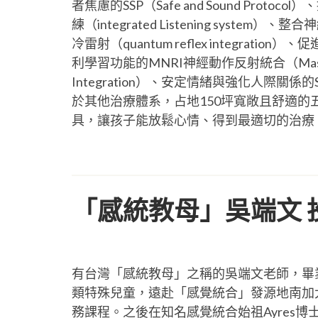
者焦慮的SSP（Safe and Sound Prot
練（integrated Listening sys
冷雷射（quantum reflex integra
利學習功能的MNRI神經動作反射統合（Masgutova N
Integration）、安定情緒與強化人際關係的
於其他治療體系，占地150坪寬敞且舒適的
具，讓孩子能放鬆心情、得到最適切的治療
「感統教母」吳端文 
有台灣「感統教母」之稱的吳端文老師，畢
類特殊兒童，遠赴「感覺統合」發源地南加
務課程。之後在知名感覺統合始祖Ayres