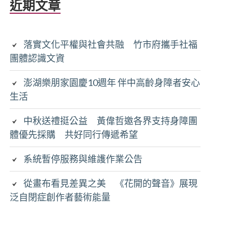
近期文章
落實文化平權與社會共融 竹市府攜手社福
團體認識文資
澎湖樂朋家園慶10週年 伴中高齡身障者安心
生活
中秋送禮挺公益 黃偉哲邀各界支持身障團
體優先採購 共好同行傳遞希望
系統暫停服務與維護作業公告
從畫布看見差異之美 《花開的聲音》展現
泛自閉症創作者藝術能量