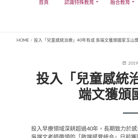
首頁
認識特殊教育
融合教育
Menu
BREADCRUMBS
HOME
投入「兒童感統治療」40年有成 吳端文獲頒國家玉山
POSTE
2019
ON
投入「兒童感統治
端文獲頒
投入早療領域深耕超過40年，長期致力於
吳端文老師帶領的「啟端感覺統合」日前獲