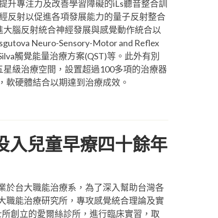
ocol）、提升專注力及改善學習障礙的iLs聽音整合訓
tem）、整合神經反射以促進各項發展能力的量子反射整合
tion）、促進大腦反射統合神經發展與感覺動作統合以
euro-Sensory-Motor and Reflex
Silva觸覺能量治療方案(QST)等。此外有別
五星級治療空間，設置超過100多項的治療器
，軟硬體結合以期達到治療成效。
投入兒童早療四十餘年
業於台大職能治療系，為了深入幫助台灣各
大職能治療研究所，專攻感覺統合理論及實
博士所創立的愛爾絲診所，進行臨床實習，取