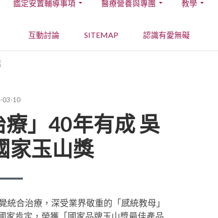
鑑定安置輔導事項
醫療營養與專團
教學
互動討論
SITEMAP
認識有愛無礙
獎
D
-03-10
療」40年有成 吳
國家玉山獎
感覺統合治療，深受業界敬重的「感統教母」
國家肯定，榮獲「國家品牌玉山獎最佳產品