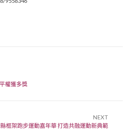
8/9558346
障平權獲多獎
NEXT
:
縣框架跑步運動嘉年華 打造共融運動新典範