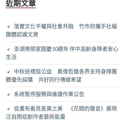
近期文章
落實文化平權與社會共融 竹市府攜手社福
團體認識文資
澎湖樂朋家園慶10週年 伴中高齡身障者安心
生活
中秋送禮挺公益 黃偉哲邀各界支持身障團
體優先採購 共好同行傳遞希望
系統暫停服務與維護作業公告
從畫布看見差異之美 《花開的聲音》展現
泛自閉症創作者藝術能量