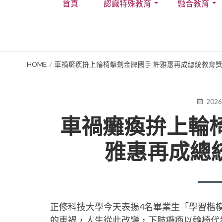
首頁
認識特殊教育
融合教育
Menu
BREADCRUMBS
HOME
車禍癱瘓拚上輪椅擊劍金牌國手 許雅惠再成總統教育
POSTE
2026
ON
車禍癱瘓拚上輪椅
雅惠再成總
正修科技大學今天表揚4名畢業生「學習楷
的車禍，人生從此改變，下肢癱瘓以輪椅代