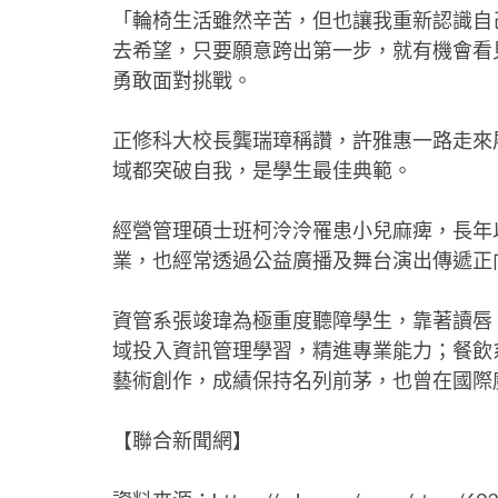
「輪椅生活雖然辛苦，但也讓我重新認識自
去希望，只要願意跨出第一步，就有機會看
勇敢面對挑戰。
正修科大校長龔瑞璋稱讚，許雅惠一路走來
域都突破自我，是學生最佳典範。
經營管理碩士班柯泠泠罹患小兒麻痺，長年
業，也經常透過公益廣播及舞台演出傳遞正
資管系張竣瑋為極重度聽障學生，靠著讀唇
域投入資訊管理學習，精進專業能力；餐飲
藝術創作，成績保持名列前茅，也曾在國際
【聯合新聞網】