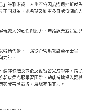
己」許雅惠說，人生不會因為遭遇挫折就失
見不同風景，她希望鼓勵更多身處低潮的人
展現驚人的韌性與毅力，無論課業或運動領
以輪椅代步，一路從企管系攻讀至碩士畢
向力量。
、翻譯軟體及課後反覆複習完成學業，跨領
系郭苡柔克服學習困難，勤能補拙投入翻糖
廚藝賽事勇銀牌，展現亮眼實力。