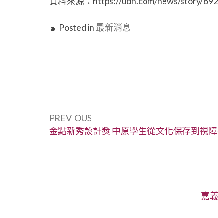
資料來源：https://udn.com/news/story/692
Posted in
最新消息
文
章
PREVIOUS
Previous:
金點新秀設計獎 中原學生從文化保存到視
導
覽
Next
嘉義