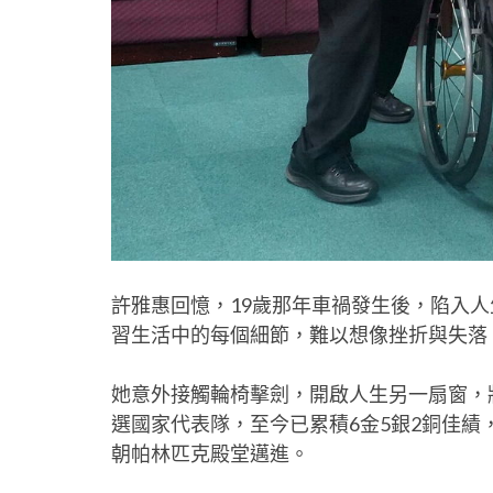
許雅惠回憶，19歲那年車禍發生後，陷入
習生活中的每個細節，難以想像挫折與失落
她意外接觸輪椅擊劍，開啟人生另一扇窗，
選國家代表隊，至今已累積6金5銀2銅佳績
朝帕林匹克殿堂邁進。