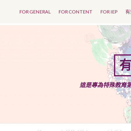
Top
Skip
to
FOR GENERAL
FOR CONTENT
FOR IEP
有
Menu
content
有
這是專為特殊教育
Primary