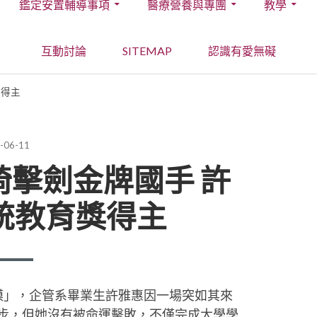
鑑定安置輔導事項
醫療營養與專團
教學
互動討論
SITEMAP
認識有愛無礙
獎得主
D
-06-11
擊劍金牌國手 許
統教育獎得主
模」，企管系畢業生許雅惠因一場突如其來
步，但她沒有被命運擊敗，不僅完成大學學