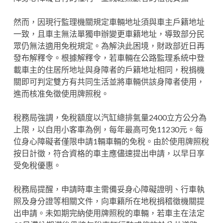
然而，因現行監理機關規定車輛地址須與車主戶籍地址
一致，且車主無法單獨申辦變更車籍地址，導致部分民
眾仍無法適用免稅規定。為解決此困境，財政部近日再
發布解釋令。根據解釋令，若車輛在公路監理系統中登
載車主的住居所地址與身障者的戶籍地址相同，稅捐機
關即可判定雙方有共同生活並將車輛供該身障者使用，
進而核准免徵使用牌照稅。
稅務局強調，免稅額度以汽缸總排氣量2400立方公分為
上限，以自用小客車為例，每年最高可免11230元。每
位身心障礙者僅限申請1輛車輛的免稅。由於使用牌照稅
按日計徵，符合資格的車主應儘速提出申請，以早日享
受免稅優惠。
稅務局提醒，申請時車主需備妥身心障礙證明、行車執
照及身分證等相關文件，向車籍所在地稅捐稽徵機關提
出申請。未如期完納使用牌照稅的車輛，若車主在法定