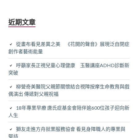
字:
近期文章
從畫布看見差異之美 《花開的聲音》展現泛自閉症
創作者藝術能量
呼籲家長正視兒童心理健康 玉醫講座ADHD診斷新
突破
柳營奇美醫院父親節關懷結合視障按摩生命教育與戲
偶演出 傳遞對父親祝福
18年專業早療 唐氏症基金會陪伴逾600位孩子迎向新
人生
獅友走進方舟就業服務協會 看見身障職人的專業與
堅持