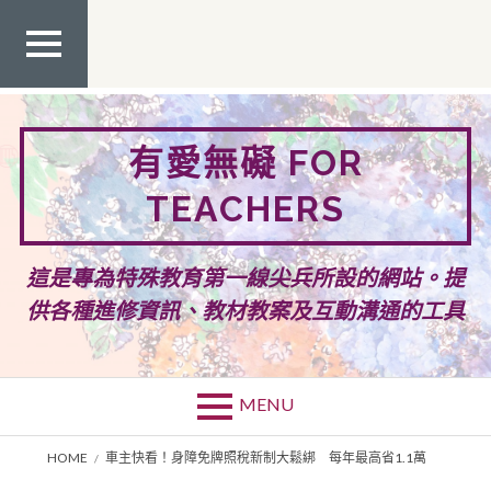
Skip
to
content
TOP
MEN
U
有愛無礙 FOR
TEACHERS
這是專為特殊教育第一線尖兵所設的網站。提
供各種進修資訊、教材教案及互動溝通的工具
MENU
BREADCRUMBS
HOME
車主快看！身障免牌照稅新制大鬆綁 每年最高省1.1萬