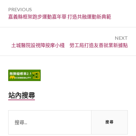
文
PREVIOUS
章
Previous:
嘉義縣框架跑步運動嘉年華 打造共融運動新典範
導
覽
NEXT
Next:
土城醫院設視障按摩小棧 勞工局打造友善就業新據點
Primary
Sidebar
站內搜尋
搜
尋
關
鍵